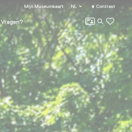
Mijn Museumkaart
NL
Contrast
Zoeken
Vragen?