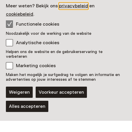
Meer weten? Bekijk ons
privacybeleid
en
Biesbosch MuseumEiland
cookiebeleid
.
Functionele cookies
Noodzakelijk voor de werking van de website
Analytische cookies
Helpen ons de website en de gebruikerservaring te
Biesbosch MuseumEiland, Werkendam
verbeteren
Marketing cookies
Maken het mogelijk je surfgedrag te volgen en informatie en
Laad meer
advertenties op jouw interesses af te stemmen
Weigeren
Voorkeur accepteren
Alles accepteren
Kaart weergeven