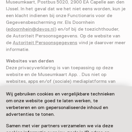
Museumkaart, Postbus 5020, 2900 EA Capelle aan den
IJssel. In het geval dat we het niet eens worden, kun je
een klacht indienen bij onze Functionaris voor de
Gegevensbescherming mr. Els Doornhein
(
edoornhein@devos.nl
) en/of bij de toezichthouder,
de Autoriteit Persoonsgegevens. Op de website van
de
Autoriteit Persoonsgegevens
vind je daarover meer
informatie.
Websites van derden
Deze privacyverklaring is van toepassing op deze
website en de Museumkaart App. . Dus niet op
websites, apps en/of (sociale) mediaplatforms van
derden die naar onze website doorlinken of waarnaar
Wij gebruiken cookies en vergelijkbare technieken
wij op onze website verwijzen. Wij kunnen je niet
om onze website goed te laten werken, te
garanderen dat deze andere websites, apps en/of
verbeteren en om gepersonaliseerde inhoud en
platforms op een betrouwbare en veilige manier met
advertenties te tonen.
jouw gegevens omgaan. We raden je daarom ook altijd
aan om het daar toepasselijke privacybeleid goed door
Samen met vier partners verzamelen we via deze
te nemen.