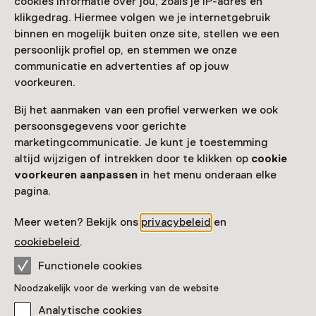
cookies informatie over jou, zoals je IP-adres en
klikgedrag. Hiermee volgen we je internetgebruik
Functionaris voor gegevensbescherming
binnen en mogelijk buiten onze site, stellen we een
Om de naleving van de verplichtingen uit de Algemene
persoonlijk profiel op, en stemmen we onze
Verordening Gegevensbescherming en het beleid van
communicatie en advertenties af op jouw
de Autoriteit Persoonsgegevens zoveel mogelijk te
voorkeuren.
garanderen, is door Stichting Museumkaart een
externe Functionaris voor Gegevensbescherming
Bij het aanmaken van een profiel verwerken we ook
aangesteld: mevrouw mr. Els Doornhein van De Vos &
persoonsgegevens voor gerichte
Partners Advocaten, Van Miereveldstraat 13, 1071 DW
marketingcommunicatie. Je kunt je toestemming
Amsterdam. Mevrouw Doornhein is te bereiken via:
altijd wijzigen of intrekken door te klikken op
cookie
edoornhein@devos.nl
.
voorkeuren aanpassen
in het menu onderaan elke
pagina.
Wijzigingen
We raden je aan deze privacyverklaring regelmatig te
Meer weten? Bekijk ons
privacybeleid
en
raadplegen omdat wij deze van tijd tot tijd aanpassen.
cookiebeleid
Zo blijf je steeds op de hoogte van de meest actuele
.
stand van zaken over de manier waarop wij jouw
Functionele cookies
persoonsgegevens gebruiken en beschermen.
Noodzakelijk voor de werking van de website
Suggesties
Analytische cookies