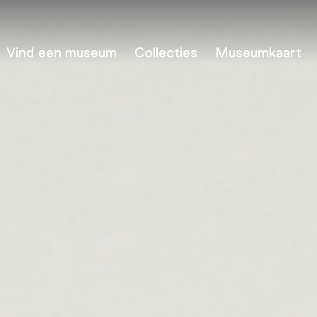
Vind een museum
Collecties
Museumkaart