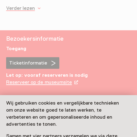
Verder lezen
Bezoekersinformatie
Toegang
Ticketinformatie
Let op: vooraf reserveren is nodig
Reserveer op de museumsite
Datum & tijd
Wij gebruiken cookies en vergelijkbare technieken
Maandelijks op de 21e t/m 29 december van 11 tot 13
om onze website goed te laten werken, te
uur
verbeteren en om gepersonaliseerde inhoud en
advertenties te tonen.
Toon beschikbaarheid
Samen met vier partners verzamelen we via deze