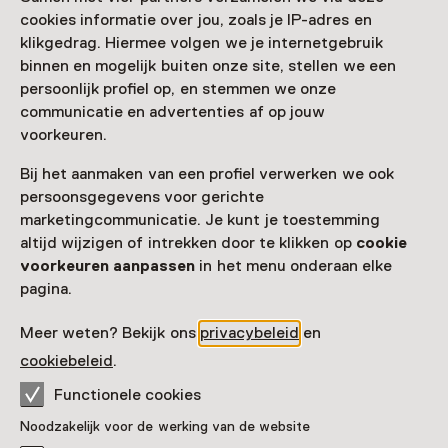
Locaties
cookies informatie over jou, zoals je IP-adres en
klikgedrag. Hiermee volgen we je internetgebruik
Streekmuseum Goeree-Overflakkee
binnen en mogelijk buiten onze site, stellen we een
Kerkstraat 2-12
persoonlijk profiel op, en stemmen we onze
3245 AK Sommelsdijk
communicatie en advertenties af op jouw
Route plannen
Opent in een nieuw tabblad
voorkeuren.
0187 - 48 37 78
Bij het aanmaken van een profiel verwerken we ook
Vandaag open tot 16:30 uur
persoonsgegevens voor gerichte
Meer openingstijden
marketingcommunicatie. Je kunt je toestemming
altijd wijzigen of intrekken door te klikken op
cookie
voorkeuren aanpassen
in het menu onderaan elke
Oude Raadhuis Ooltgensplaat
pagina.
Kaai
Ooltgensplaat
Meer weten? Bekijk ons
privacybeleid
en
Route plannen
Opent in een nieuw tabblad
cookiebeleid
.
Functionele cookies
Noodzakelijk voor de werking van de website
Zien & doen in