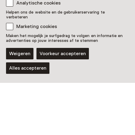
Analytische cookies
Streekmuseum Goeree-
Helpen ons de website en de gebruikerservaring te
verbeteren
Overflakkee
Marketing cookies
Maken het mogelijk je surfgedrag te volgen en informatie en
advertenties op jouw interesses af te stemmen
Weigeren
Voorkeur accepteren
Alles accepteren
Rondleiding
Watersnoodwandeling
13 augustus t/m 5 december, meerdere
opties
Voor 9 t/m 18 jaar en volwassenen