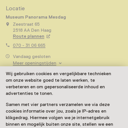
Locatie
Museum Panorama Mesdag
Zeestraat 65
2518 AA Den Haag
Route plannen
Opent in een nieuw tabblad
070 - 31 06 665
Vandaag gesloten
Meer openingstijden
Wij gebruiken cookies en vergelijkbare technieken
om onze website goed te laten werken, te
verbeteren en om gepersonaliseerde inhoud en
Zien & doen in Museum
advertenties te tonen.
Panorama Mesdag
Samen met vier partners verzamelen we via deze
cookies informatie over jou, zoals je IP-adres en
klikgedrag. Hiermee volgen we je internetgebruik
binnen en mogelijk buiten onze site, stellen we een