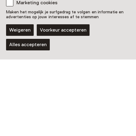
Marketing cookies
Lezing
Maken het mogelijk je surfgedrag te volgen en informatie en
advertenties op jouw interesses af te stemmen
Auke-Florian Hiemstra: Trash of
Treasure?
Weigeren
Voorkeur accepteren
Zondag 6 september van 11 tot 12 uur
Alles accepteren
Workshop
Kunst of afval?
Zondag 6 september, meerdere opties