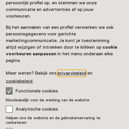
persoonlijk profiel op, en stemmen we onze
communicatie en advertenties af op jouw
voorkeuren.
Bij het aanmaken van een profiel verwerken we ook
persoonsgegevens voor gerichte
marketingcommunicatie. Je kunt je toestemming
altijd wijzigen of intrekken door te klikken op
cookie
voorkeuren aanpassen
in het menu onderaan elke
Tentoonstelling
pagina.
DRIFT. Duin tot Doggersbank
T/m 13 september
Meer weten? Bekijk ons
privacybeleid
en
cookiebeleid
.
Functionele cookies
Noodzakelijk voor de werking van de website
Analytische cookies
Helpen ons de website en de gebruikerservaring te
verbeteren