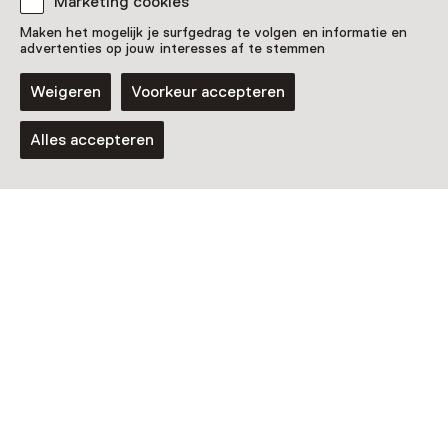
Marketing cookies
Lezing
Maken het mogelijk je surfgedrag te volgen en informatie en
Auke-Florian Hiemstra: Trash of
advertenties op jouw interesses af te stemmen
Treasure?
Weigeren
Voorkeur accepteren
Zondag 6 september van 11 tot 12 uur
Alles accepteren
Workshop
Kunst of afval?
Zondag 6 september, meerdere opties