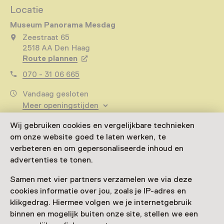
Locatie
Museum Panorama Mesdag
Zeestraat 65
2518 AA Den Haag
Route plannen
Opent in een nieuw tabblad
070 - 31 06 665
Vandaag gesloten
Meer openingstijden
Wij gebruiken cookies en vergelijkbare technieken
om onze website goed te laten werken, te
verbeteren en om gepersonaliseerde inhoud en
Zien & doen in Museum
advertenties te tonen.
Panorama Mesdag
Samen met vier partners verzamelen we via deze
cookies informatie over jou, zoals je IP-adres en
klikgedrag. Hiermee volgen we je internetgebruik
binnen en mogelijk buiten onze site, stellen we een