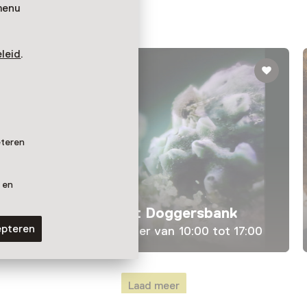
menu
leid
.
eteren
 en
Tentoonstelling
DRIFT. Duin tot Doggersbank
epteren
T/m 13 september van 10:00 tot 17:00
Laad meer