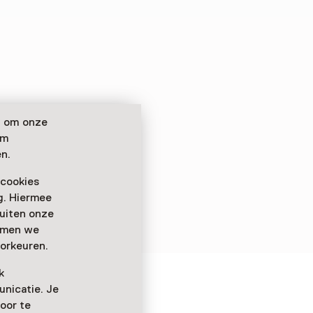
n om onze
om
n.
 cookies
ag. Hiermee
buiten onze
emmen we
orkeuren.
k
nicatie. Je
oor te