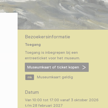
Bezoekersinformatie
Toegang
Toegang is inbegrepen bij een
entreeticket voor het museum.
Museumkaart of ticket kopen
Museumkaart geldig
Datum
Van 10:00 tot 17:00 vanaf 3 oktober 2026
t/m 28 februari 2027