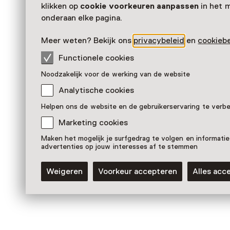
Panorama Mesdag
klikken op
cookie voorkeuren aanpassen
in het 
onderaan elke pagina.
Meer weten? Bekijk ons
privacybeleid
en
cookiebe
Functionele cookies
Noodzakelijk voor de werking van de website
Analytische cookies
Helpen ons de website en de gebruikerservaring te verb
Marketing cookies
Maken het mogelijk je surfgedrag te volgen en informatie
advertenties op jouw interesses af te stemmen
Vaste collectie
Het Panorama van Scheveningen
Weigeren
Voorkeur accepteren
Alles acc