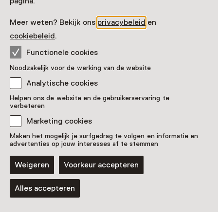
pagina.
Meer weten? Bekijk ons
privacybeleid
en
cookiebeleid
.
Functionele cookies
Noodzakelijk voor de werking van de website
Eerst zien, dan
Analytische cookies
stemmen
Helpen ons de website en de gebruikerservaring te
verbeteren
Marketing cookies
Wist je dat je op 29 oktober in veel musea je stem kunt
uitbrengen? De verhalen die je er vindt, verbreden je
Maken het mogelijk je surfgedrag te volgen en informatie en
advertenties op jouw interesses af te stemmen
horizon en geven wellicht houvast en nieuwe
perspectieven.
Weigeren
Voorkeur accepteren
Naar beneden scrollen
Alles accepteren