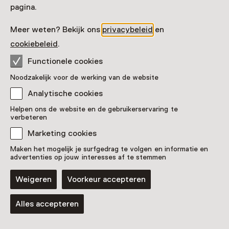
5
pagina.
34
Meer weten? Bekijk ons
privacybeleid
en
109
22
cookiebeleid
.
98
55
Functionele cookies
Noodzakelijk voor de werking van de website
50
Analytische cookies
22
8
20
Helpen ons de website en de gebruikerservaring te
verbeteren
Marketing cookies
18
Maken het mogelijk je surfgedrag te volgen en informatie en
advertenties op jouw interesses af te stemmen
Weigeren
Voorkeur accepteren
Alles accepteren
Lijst weergeven