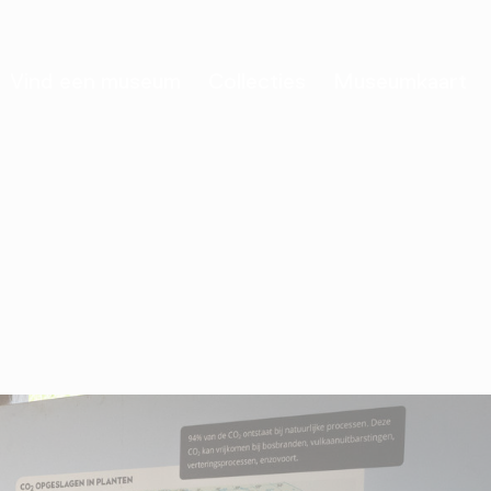
Vind een museum
Collecties
Museumkaart