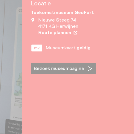
Locatie
Toekomstmuseum GeoFort
Nieuwe Steeg 74
4171 KG Herwijnen
Route plannen
Opent in een nieuw tabbla
Museumkaart
geldig
Bezoek museumpagina