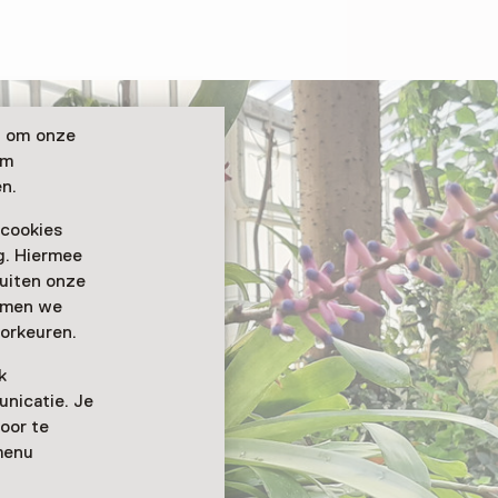
n om onze
om
n.
 cookies
ag. Hiermee
buiten onze
emmen we
orkeuren.
k
nicatie. Je
oor te
menu