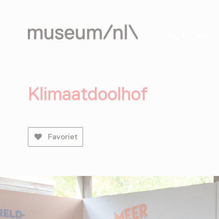
Nu te zien
Klimaatdoolhof
Favoriet