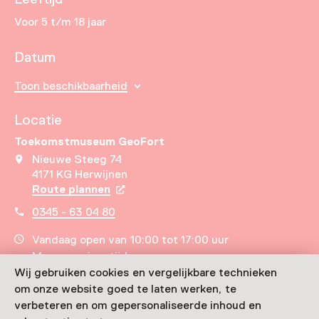
Voor 5 t/m 18 jaar
Datum
Toon beschikbaarheid
Locatie
Toekomstmuseum GeoFort
Nieuwe Steeg 74
4171 KG Herwijnen
Route plannen
Opent in een nieuw tabblad
0345 - 63 04 80
Vandaag open van 10:00 tot 17:00 uur
Meer openingstijden
Wij gebruiken cookies en vergelijkbare technieken
om onze website goed te laten werken, te
verbeteren en om gepersonaliseerde inhoud en