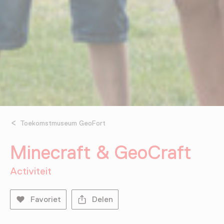
Toekomstmuseum GeoFort
Minecraft & GeoCraft
Activiteit
Favoriet
Delen