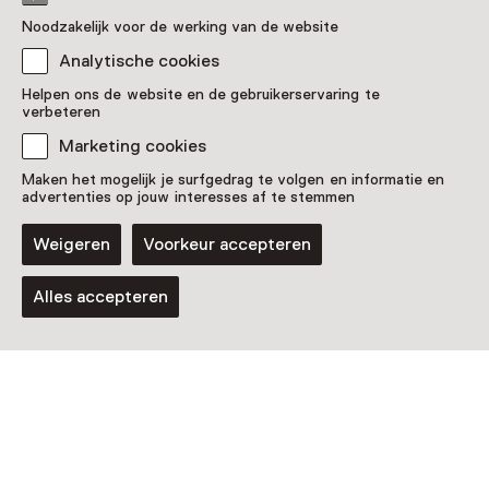
Noodzakelijk voor de werking van de website
Analytische cookies
Helpen ons de website en de gebruikerservaring te
verbeteren
Marketing cookies
Maken het mogelijk je surfgedrag te volgen en informatie en
advertenties op jouw interesses af te stemmen
Weigeren
Voorkeur accepteren
Vaste collectie
Toekomstmuseum GeoFort
Alles accepteren
Voor 5 t/m 18 jaar