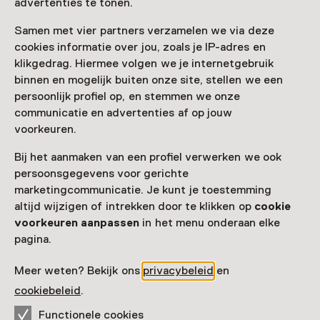
advertenties te tonen.
Zien & doen in
Samen met vier partners verzamelen we via deze
Toekomstmuseum
cookies informatie over jou, zoals je IP-adres en
klikgedrag. Hiermee volgen we je internetgebruik
GeoFort
binnen en mogelijk buiten onze site, stellen we een
persoonlijk profiel op, en stemmen we onze
communicatie en advertenties af op jouw
voorkeuren.
Bij het aanmaken van een profiel verwerken we ook
persoonsgegevens voor gerichte
marketingcommunicatie. Je kunt je toestemming
altijd wijzigen of intrekken door te klikken op
cookie
voorkeuren aanpassen
in het menu onderaan elke
pagina.
Vaste collectie
Meer weten? Bekijk ons
privacybeleid
en
Reis naar de kern van de Aarde!
cookiebeleid
.
Voor 5 t/m 18 jaar
Functionele cookies