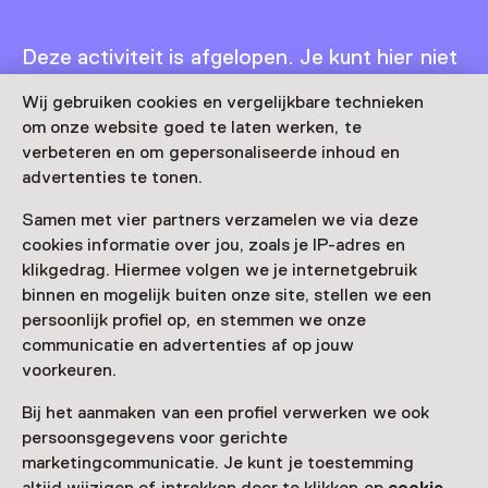
Deze activiteit is afgelopen. Je kunt hier niet
meer aan deelnemen.
Wij gebruiken cookies en vergelijkbare technieken
Bekijk alle actuele activiteiten op
Zien & doen
om onze website goed te laten werken, te
verbeteren en om gepersonaliseerde inhoud en
Datum & tijd
advertenties te tonen.
donderdag, 4 juni 2026
Samen met vier partners verzamelen we via deze
cookies informatie over jou, zoals je IP-adres en
Toon beschikbaarheid
klikgedrag. Hiermee volgen we je internetgebruik
binnen en mogelijk buiten onze site, stellen we een
Locatie
persoonlijk profiel op, en stemmen we onze
Stedelijk Museum Breda
communicatie en advertenties af op jouw
Boschstraat 22
voorkeuren.
4811 GH Breda
Route plannen
Opent in een nieuw tabblad
Bij het aanmaken van een profiel verwerken we ook
persoonsgegevens voor gerichte
076 - 52 99 900
marketingcommunicatie. Je kunt je toestemming
Vandaag open van 11:00 tot 17:00 uur