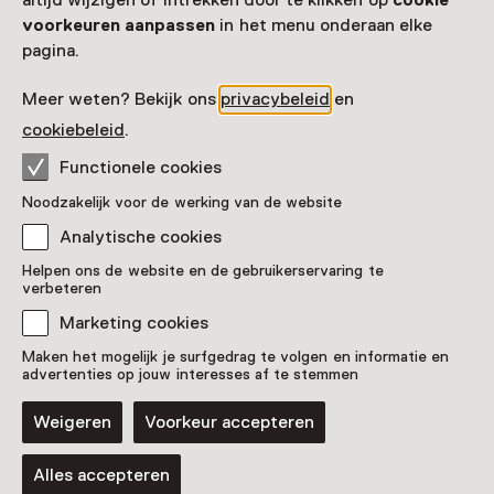
altijd wijzigen of intrekken door te klikken op
cookie
Meer openingstijden
voorkeuren aanpassen
in het menu onderaan elke
pagina.
Meer weten? Bekijk ons
privacybeleid
en
cookiebeleid
.
Zien & doen in Stedelijk
Functionele cookies
Museum Breda
Noodzakelijk voor de werking van de website
Analytische cookies
Helpen ons de website en de gebruikerservaring te
verbeteren
Marketing cookies
Maken het mogelijk je surfgedrag te volgen en informatie en
advertenties op jouw interesses af te stemmen
Weigeren
Voorkeur accepteren
Alles accepteren
Vaste collectie