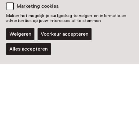
Marketing cookies
Activiteit
Maken het mogelijk je surfgedrag te volgen en informatie en
Ik ga op reis en ik neem mee
advertenties op jouw interesses af te stemmen
Wekelijks op donderdag t/m 13 augustus
van 11:15 tot 12:45 uur
Weigeren
Voorkeur accepteren
Voor 5 t/m 12 jaar
Alles accepteren
Tentoonstelling
Anna Lange — Sideway Scenery
T/m 30 augustus van 11:00 tot 17:00