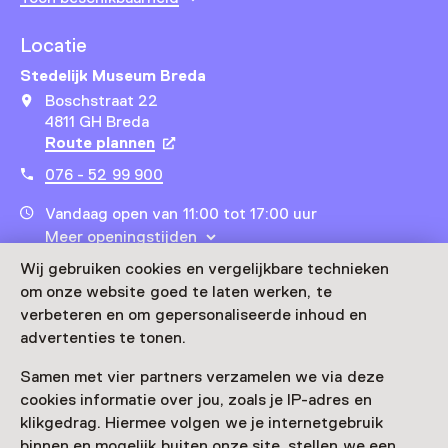
Locatie
Stedelijk Museum Breda
Boschstraat 22
4811 GH Breda
Route plannen
Opent in een nieuw tabblad
076 - 52 99 900
Vandaag open van 11:00 tot 17:00 uur
Meer openingstijden
Wij gebruiken cookies en vergelijkbare technieken
om onze website goed te laten werken, te
verbeteren en om gepersonaliseerde inhoud en
advertenties te tonen.
Zien & doen in Stedelijk
Samen met vier partners verzamelen we via deze
Museum Breda
cookies informatie over jou, zoals je IP-adres en
klikgedrag. Hiermee volgen we je internetgebruik
binnen en mogelijk buiten onze site, stellen we een