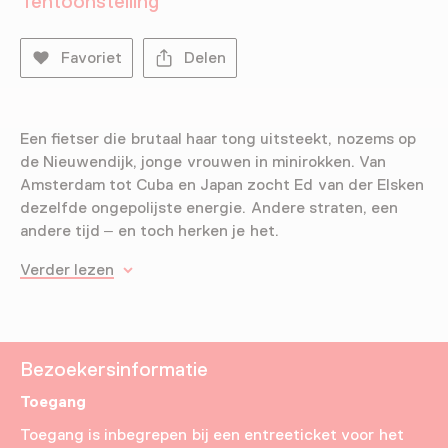
Tentoonstelling
Favoriet
Delen
Een fietser die brutaal haar tong uitsteekt, nozems op
de Nieuwendijk, jonge vrouwen in minirokken. Van
Amsterdam tot Cuba en Japan zocht Ed van der Elsken
dezelfde ongepolijste energie. Andere straten, een
andere tijd – en toch herken je het.
Verder lezen
Bezoekersinformatie
Toegang
Toegang is inbegrepen bij een entreeticket voor het