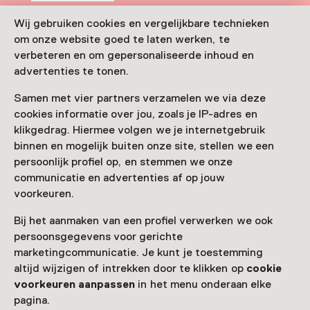
Vandaag open van 09:00 tot 17:00 uur
Wij gebruiken cookies en vergelijkbare technieken
Meer openingstijden
om onze website goed te laten werken, te
verbeteren en om gepersonaliseerde inhoud en
advertenties te tonen.
Samen met vier partners verzamelen we via deze
Zien & doen in
cookies informatie over jou, zoals je IP-adres en
klikgedrag. Hiermee volgen we je internetgebruik
Rijksmuseum
binnen en mogelijk buiten onze site, stellen we een
persoonlijk profiel op, en stemmen we onze
Amsterdam
communicatie en advertenties af op jouw
voorkeuren.
Bij het aanmaken van een profiel verwerken we ook
persoonsgegevens voor gerichte
marketingcommunicatie. Je kunt je toestemming
altijd wijzigen of intrekken door te klikken op
cookie
voorkeuren aanpassen
in het menu onderaan elke
pagina.