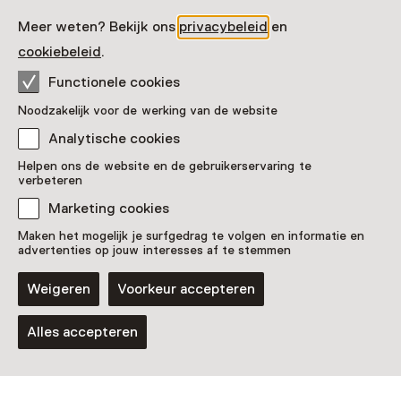
Meer weten? Bekijk ons
privacybeleid
en
cookiebeleid
.
Functionele cookies
Vaste collectie
Operatie Nachtwacht
Noodzakelijk voor de werking van de website
Analytische cookies
Helpen ons de website en de gebruikerservaring te
verbeteren
Marketing cookies
Maken het mogelijk je surfgedrag te volgen en informatie en
advertenties op jouw interesses af te stemmen
Weigeren
Voorkeur accepteren
Alles accepteren
Tentoonstelling
WORN
T/m 21 maart 2027 van 09:00 tot 17:00