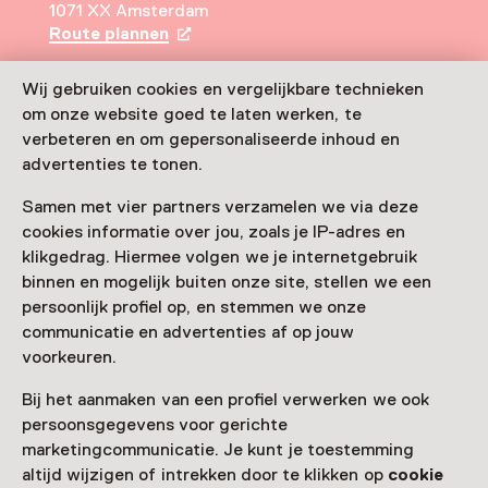
1071 XX Amsterdam
Route plannen
Opent in een nieuw tabblad
020 - 67 47 000
Wij gebruiken cookies en vergelijkbare technieken
Vandaag open tot 17:00 uur
om onze website goed te laten werken, te
Meer openingstijden
verbeteren en om gepersonaliseerde inhoud en
advertenties te tonen.
Samen met vier partners verzamelen we via deze
cookies informatie over jou, zoals je IP-adres en
Zien & doen in
klikgedrag. Hiermee volgen we je internetgebruik
binnen en mogelijk buiten onze site, stellen we een
Rijksmuseum
persoonlijk profiel op, en stemmen we onze
communicatie en advertenties af op jouw
Amsterdam
voorkeuren.
Bij het aanmaken van een profiel verwerken we ook
persoonsgegevens voor gerichte
marketingcommunicatie. Je kunt je toestemming
altijd wijzigen of intrekken door te klikken op
cookie