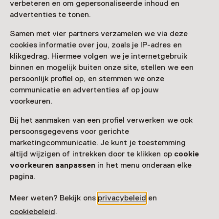
verbeteren en om gepersonaliseerde inhoud en
advertenties te tonen.
Zien & doen in
Samen met vier partners verzamelen we via deze
cookies informatie over jou, zoals je IP-adres en
Rijksmuseum
klikgedrag. Hiermee volgen we je internetgebruik
Amsterdam
binnen en mogelijk buiten onze site, stellen we een
persoonlijk profiel op, en stemmen we onze
communicatie en advertenties af op jouw
voorkeuren.
Bij het aanmaken van een profiel verwerken we ook
persoonsgegevens voor gerichte
marketingcommunicatie. Je kunt je toestemming
altijd wijzigen of intrekken door te klikken op
cookie
voorkeuren aanpassen
in het menu onderaan elke
pagina.
Meer weten? Bekijk ons
privacybeleid
en
Tentoonstelling
cookiebeleid
.
WORN