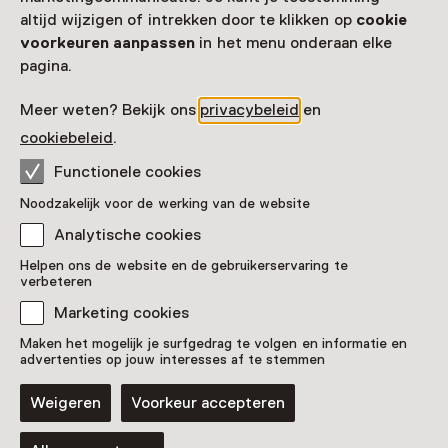
Meer openingstijden
altijd wijzigen of intrekken door te klikken op
cookie
voorkeuren aanpassen
in het menu onderaan elke
pagina.
Zien & doen in
Meer weten? Bekijk ons
privacybeleid
en
cookiebeleid
.
Nederlands
Functionele cookies
Openluchtmuseum
Noodzakelijk voor de werking van de website
Analytische cookies
Helpen ons de website en de gebruikerservaring te
verbeteren
Marketing cookies
Maken het mogelijk je surfgedrag te volgen en informatie en
advertenties op jouw interesses af te stemmen
Weigeren
Voorkeur accepteren