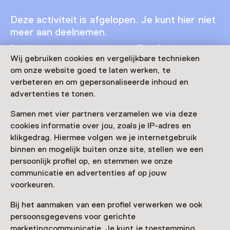
Deze activiteit is afgelopen. Je kunt hier niet
meer aan deelnemen.
Bekijk alle actuele activiteiten op
Zien & doen
Wij gebruiken cookies en vergelijkbare technieken
om onze website goed te laten werken, te
Datum & tijd
verbeteren en om gepersonaliseerde inhoud en
29 maart 2024 t/m 18 januari 2026
advertenties te tonen.
Toon beschikbaarheid
Samen met vier partners verzamelen we via deze
cookies informatie over jou, zoals je IP-adres en
Locatie
klikgedrag. Hiermee volgen we je internetgebruik
binnen en mogelijk buiten onze site, stellen we een
Nederlands Openluchtmuseum
persoonlijk profiel op, en stemmen we onze
Hoeferlaan 4
communicatie en advertenties af op jouw
6816 SG Arnhem
Route plannen
Opent in een nieuw tabblad
voorkeuren.
026 - 35 76 111
Bij het aanmaken van een profiel verwerken we ook
persoonsgegevens voor gerichte
Vandaag open van 10:00 tot 17:00 uur
marketingcommunicatie. Je kunt je toestemming