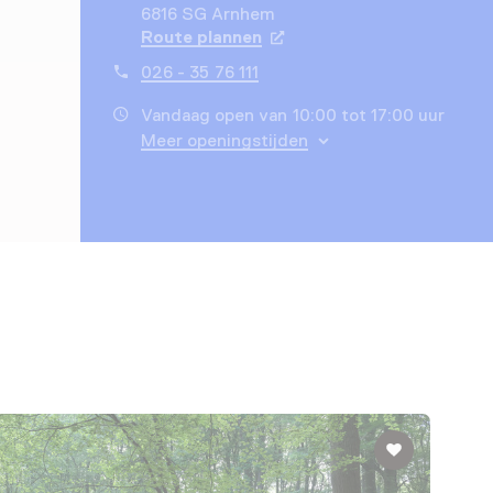
6816 SG Arnhem
Route plannen
Opent in een nieuw tabbla
026 - 35 76 111
Vandaag open van 10:00 tot 17:00 uur
Meer openingstijden