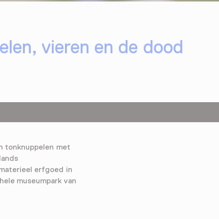
elen, vieren en de dood
en tonknuppelen met
lands
aterieel erfgoed in
t hele museumpark van