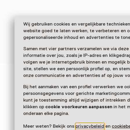
Wij gebruiken cookies en vergelijkbare technieke
website goed te laten werken, te verbeteren en 
gepersonaliseerde inhoud en advertenties te tone
Samen met vier partners verzamelen we via deze
informatie over jou, zoals je IP-adres en klikgedr
volgen we je internetgebruik binnen en mogelijk 
site, stellen we een persoonlijk profiel op, en st
onze communicatie en advertenties af op jouw vo
Zien & doen in Nederla
Bij het aanmaken van een profiel verwerken we oo
Openluchtmuseum
persoonsgegevens voor gerichte marketingcommu
kunt je toestemming altijd wijzigen of intrekken d
klikken op
cookie voorkeuren aanpassen
in het 
onderaan elke pagina.
Meer weten? Bekijk ons
privacybeleid
en
cookiebe