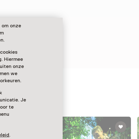
n om onze
om
n.
 cookies
ag. Hiermee
buiten onze
emmen we
orkeuren.
nds
k
nicatie. Je
oor te
menu
leid
.