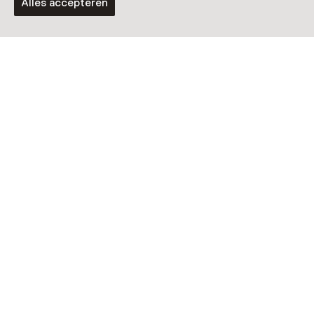
Alles accepteren
Vaste collectie
De Prinses Margrietstraat
Activiteit
Groene Route