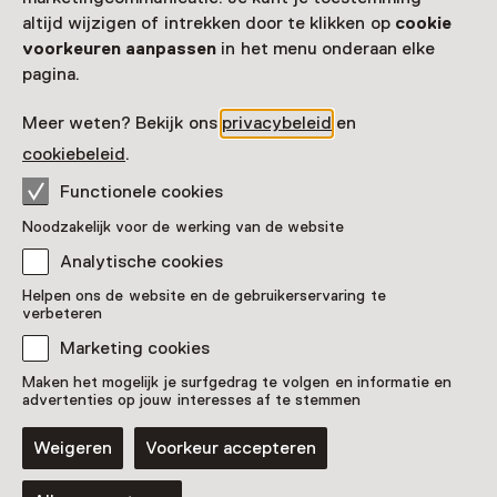
altijd wijzigen of intrekken door te klikken op
cookie
voorkeuren aanpassen
in het menu onderaan elke
pagina.
Meer weten? Bekijk ons
privacybeleid
en
cookiebeleid
.
Functionele cookies
Vaste collectie
Noodzakelijk voor de werking van de website
Canon van Nederland
Analytische cookies
Voor 5 t/m 18 jaar en volwassenen
Helpen ons de website en de gebruikerservaring te
verbeteren
Marketing cookies
Maken het mogelijk je surfgedrag te volgen en informatie en
advertenties op jouw interesses af te stemmen
Weigeren
Voorkeur accepteren