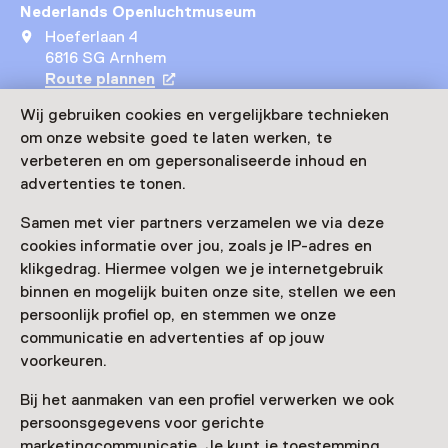
Nederlands Openluchtmuseum
Hoeferlaan 4
6816 SG Arnhem
Route plannen
Opent in een nieuw tabblad
026 - 35 76 111
Wij gebruiken cookies en vergelijkbare technieken
om onze website goed te laten werken, te
Vandaag open van 10:00 tot 17:00 uur
verbeteren en om gepersonaliseerde inhoud en
Meer openingstijden
advertenties te tonen.
Samen met vier partners verzamelen we via deze
cookies informatie over jou, zoals je IP-adres en
klikgedrag. Hiermee volgen we je internetgebruik
Zien & doen in
binnen en mogelijk buiten onze site, stellen we een
persoonlijk profiel op, en stemmen we onze
Nederlands
communicatie en advertenties af op jouw
Openluchtmuseum
voorkeuren.
Bij het aanmaken van een profiel verwerken we ook
persoonsgegevens voor gerichte
marketingcommunicatie. Je kunt je toestemming