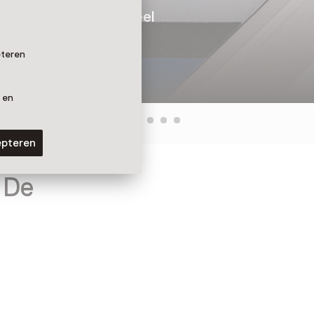
Leids Laken en nog veel
eteren
 en
epteren
 De