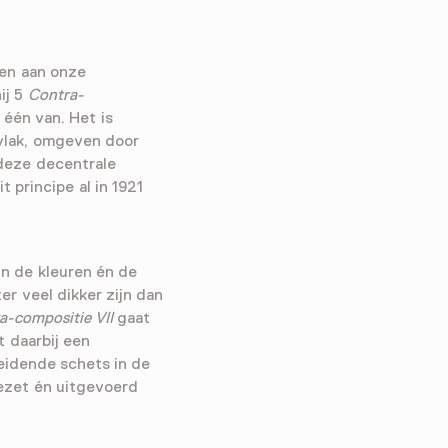
en aan onze
ij 5
Contra-
 één van. Het is
vlak, omgeven door
 deze decentrale
 principe al in 1921
in de kleuren én de
er veel dikker zijn dan
a-compositie VII
gaat
t daarbij een
reidende schets in de
gezet én uitgevoerd