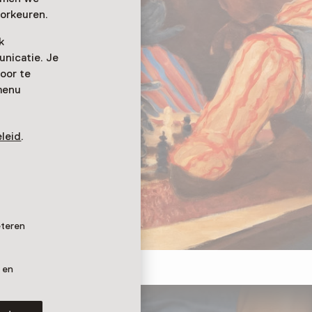
orkeuren.
k
nicatie. Je
oor te
menu
leid
.
ss player', 1973.
eteren
 en