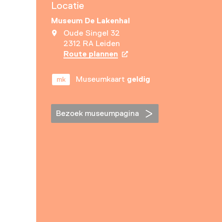
Locatie
Museum De Lakenhal
Oude Singel 32
2312 RA Leiden
Route plannen
Opent in een nieuw tabbla
Museumkaart
geldig
Bezoek museumpagina