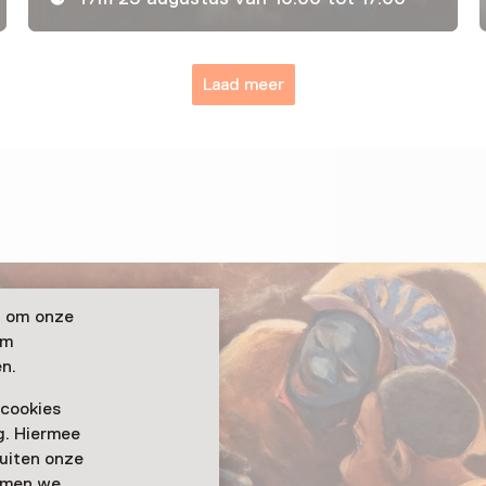
Laad meer
n om onze
om
n.
 cookies
ag. Hiermee
buiten onze
emmen we