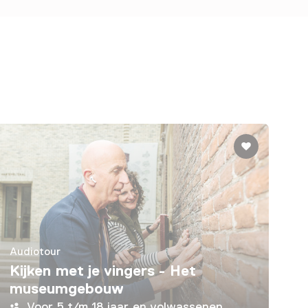
Audiotour
Kijken met je vingers - Het
museumgebouw
Voor 5 t/m 18 jaar en volwassenen