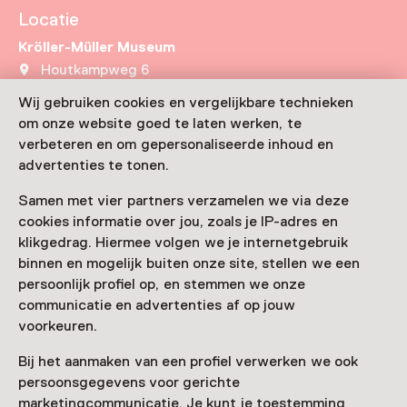
Locatie
Kröller-Müller Museum
Houtkampweg 6
6731 AW Otterlo
Wij gebruiken cookies en vergelijkbare technieken
Route plannen
Opent in een nieuw tabblad
om onze website goed te laten werken, te
0318 - 59 12 41
verbeteren en om gepersonaliseerde inhoud en
advertenties te tonen.
Vandaag open tot 17:00 uur
Meer openingstijden
Samen met vier partners verzamelen we via deze
cookies informatie over jou, zoals je IP-adres en
klikgedrag. Hiermee volgen we je internetgebruik
binnen en mogelijk buiten onze site, stellen we een
persoonlijk profiel op, en stemmen we onze
Zien & doen in Kröller-
communicatie en advertenties af op jouw
Müller Museum
voorkeuren.
Bij het aanmaken van een profiel verwerken we ook
persoonsgegevens voor gerichte
marketingcommunicatie. Je kunt je toestemming