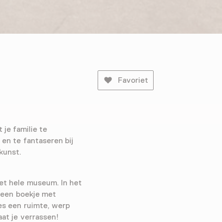
Favoriet
je familie te
n te fantaseren bij
kunst.
het hele museum. In het
 een boekje met
ies een ruimte, werp
at je verrassen!