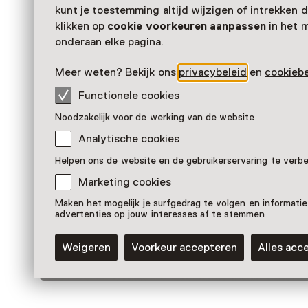
Zien & doen in Kröller-M
kunt je toestemming altijd wijzigen of intrekken d
klikken op
cookie voorkeuren aanpassen
in het 
Museum
onderaan elke pagina.
Meer weten? Bekijk ons
privacybeleid
en
cookiebe
Functionele cookies
Noodzakelijk voor de werking van de website
Analytische cookies
Helpen ons de website en de gebruikerservaring te verb
Marketing cookies
Maken het mogelijk je surfgedrag te volgen en informatie
advertenties op jouw interesses af te stemmen
Tentoonstelling
Anouk Griffioen. Nu het er nog is
Weigeren
Voorkeur accepteren
Alles acc
T/m 20 september van 10:00 tot 17:00