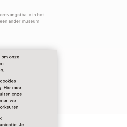
ontvangstbalie in het
n een ander museum
n om onze
om
n.
 cookies
ag. Hiermee
buiten onze
emmen we
orkeuren.
k
nicatie. Je