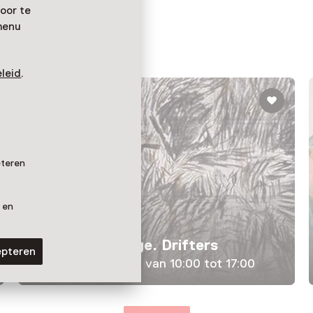
üller
oor te
menu
leid
.
eteren
 en
Tentoonstelling
Gilbert & George. Drifters
epteren
T/m 1 april 2027 van 10:00 tot 17:00