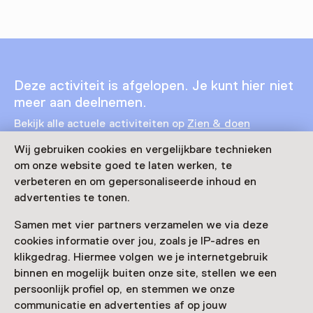
Deze activiteit is afgelopen. Je kunt hier niet
meer aan deelnemen.
Bekijk alle actuele activiteiten op
Zien & doen
Wij gebruiken cookies en vergelijkbare technieken
Datum & tijd
om onze website goed te laten werken, te
12 juli 2026 t/m 22 juli 2026
verbeteren en om gepersonaliseerde inhoud en
advertenties te tonen.
Toon beschikbaarheid
Samen met vier partners verzamelen we via deze
Locatie
cookies informatie over jou, zoals je IP-adres en
klikgedrag. Hiermee volgen we je internetgebruik
Kasteel Rosendael
binnen en mogelijk buiten onze site, stellen we een
Rosendael 1
persoonlijk profiel op, en stemmen we onze
6891 DA Rozendaal
communicatie en advertenties af op jouw
Route plannen
Opent in een nieuw tabblad