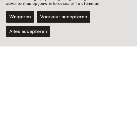
advertenties op jouw interesses af te stemmen
Weigeren
Voorkeur accepteren
Alles accepteren
Rondleiding
Grand Tour 'Verborgen Schatten'
9 augustus t/m 19 augustus, meerdere
opties
Activiteit