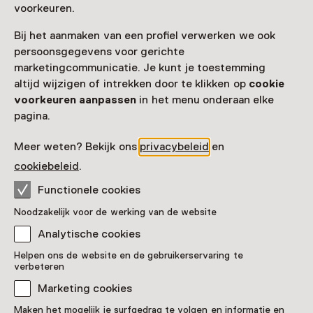
voorkeuren.
026 - 36 44 645
Bij het aanmaken van een profiel verwerken we ook
Vandaag open van 11:00 tot 16:00 uur
persoonsgegevens voor gerichte
Meer openingstijden
marketingcommunicatie. Je kunt je toestemming
altijd wijzigen of intrekken door te klikken op
cookie
Extra informatie
voorkeuren aanpassen
in het menu onderaan elke
pagina.
Boek je ticket online, er zijn beperkte plekken
beschikbaar.
Meer weten? Bekijk ons
privacybeleid
en
cookiebeleid
.
Functionele cookies
Zien & doen in Kasteel
Noodzakelijk voor de werking van de website
Analytische cookies
Rosendael
Helpen ons de website en de gebruikerservaring te
verbeteren
Marketing cookies
Maken het mogelijk je surfgedrag te volgen en informatie en