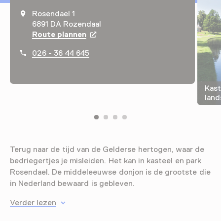
Rosendael 1
6891 DA Rozendaal
Route plannen
Opent in een nieuw tabblad
026 - 36 44 645
Kast
land
Terug naar de tijd van de Gelderse hertogen, waar de
bedriegertjes je misleiden. Het kan in kasteel en park
Rosendael. De middeleeuwse donjon is de grootste die
in Nederland bewaard is gebleven.
Verder lezen