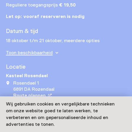
Reguliere toegangsprijs
€ 19,50
Let op: vooraf reserveren is nodig
Datum & tijd
18 oktober t/m 21 oktober, meerdere opties
Toon beschikbaarheid
Locatie
Kasteel Rosendael
Rosendael 1
6891 DA Rozendaal
Route plannen
Opent in een nieuw tabblad
Wij gebruiken cookies en vergelijkbare technieken
026 - 36 44 645
om onze website goed te laten werken, te
Vandaag open van 11:00 tot 16:00 uur
verbeteren en om gepersonaliseerde inhoud en
Meer openingstijden
advertenties te tonen.