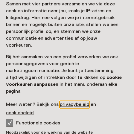
Samen met vier partners verzamelen we via deze
Extra informatie
cookies informatie over jou, zoals je IP-adres en
Boek je ticket online, er zijn beperkte plekken
klikgedrag. Hiermee volgen we je internetgebruik
beschikbaar.
binnen en mogelijk buiten onze site, stellen we een
persoonlijk profiel op, en stemmen we onze
Meer informatie op de museumsite
communicatie en advertenties af op jouw
voorkeuren.
Bij het aanmaken van een profiel verwerken we ook
persoonsgegevens voor gerichte
Zien & doen in Kasteel
marketingcommunicatie. Je kunt je toestemming
Rosendael
altijd wijzigen of intrekken door te klikken op
cookie
voorkeuren aanpassen
in het menu onderaan elke
pagina.
Meer weten? Bekijk ons
privacybeleid
en
cookiebeleid
.
Functionele cookies
Noodzakelijk voor de werking van de website