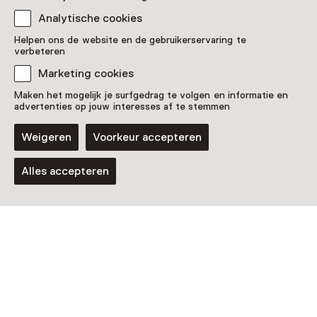
Analytische cookies
Helpen ons de website en de gebruikerservaring te
Rondleiding
verbeteren
Grand Tour 'Verborgen Schatten'
Marketing cookies
9 augustus t/m 19 augustus, meerdere
Maken het mogelijk je surfgedrag te volgen en informatie en
opties
advertenties op jouw interesses af te stemmen
Weigeren
Voorkeur accepteren
Alles accepteren
Activiteit
Ontmoet de kasteelbewoners van
Rosendael
6 september t/m 20 december, meerdere