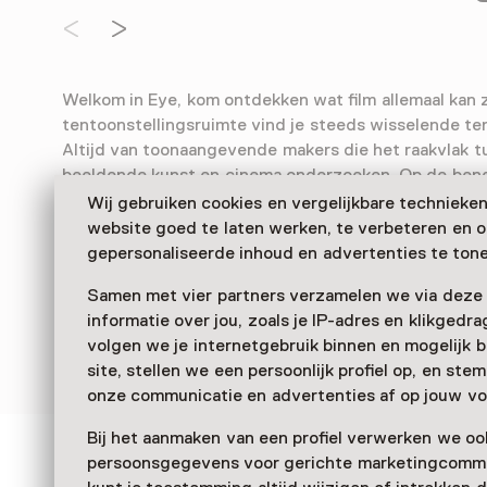
Welkom in Eye, kom ontdekken wat film allemaal kan zi
tentoonstellingsruimte vind je steeds wisselende te
Altijd van toonaangevende makers die het raakvlak t
beeldende kunst en cinema onderzoeken. Op de ben
en verspreid door het gebouw bezoek je de permane
Wij gebruiken cookies en vergelijkbare technieke
tentoonstelling, waar je interactief kennismaakt met
website goed te laten werken, te verbeteren en 
ontwikkelingen van film, van vroeger tot nu.
gepersonaliseerde inhoud en advertenties te tone
Verder lezen
Samen met vier partners verzamelen we via deze
informatie over jou, zoals je IP-adres en klikgedr
volgen we je internetgebruik binnen en mogelijk 
site, stellen we een persoonlijk profiel op, en st
onze communicatie en advertenties af op jouw vo
Bij het aanmaken van een profiel verwerken we oo
persoonsgegevens voor gerichte marketingcommu
Zien & doen in Eye