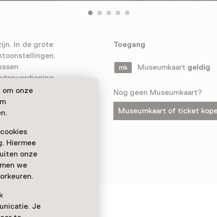
jn. In de grote
Toegang
ntoonstellingen.
ussen
Museumkaart
geldig
edenverdieping
nte
n om onze
Nog geen Museumkaart?
 de
om
Museumkaart of ticket kop
n.
 cookies
ag. Hiermee
buiten onze
emmen we
orkeuren.
k
nicatie. Je