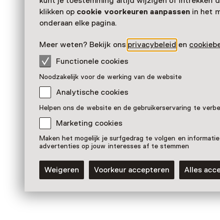
kunt je toestemming altijd wijzigen of intrekken d
klikken op
cookie voorkeuren aanpassen
in het 
Filmmuseum
onderaan elke pagina.
Meer weten? Bekijk ons
privacybeleid
en
cookiebe
Functionele cookies
Noodzakelijk voor de werking van de website
Analytische cookies
Helpen ons de website en de gebruikerservaring te verb
Marketing cookies
Maken het mogelijk je surfgedrag te volgen en informatie
advertenties op jouw interesses af te stemmen
Vaste collectie
Animatiegalerij
Weigeren
Voorkeur accepteren
Alles acc
Voor 0 t/m 18 jaar en volwassenen