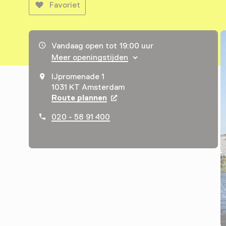
Favoriet
Openingstijden, adres & telefoonnummer
Vandaag open tot 19:00 uur
Meer openingstijden
IJpromenade 1
1031 KT Amsterdam
Route plannen
Opent in een nieuw tabblad
020 - 58 91 400