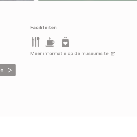
Faciliteiten
Restaurant
Drinken
Museumwinkel
Meer informatie op de museumsite
Opent in ee
en