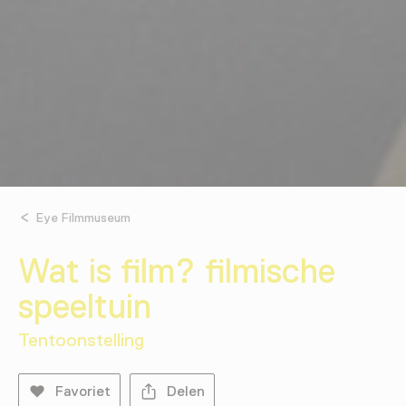
Eye Filmmuseum
Wat is film? filmische
speeltuin
Tentoonstelling
Favoriet
Delen