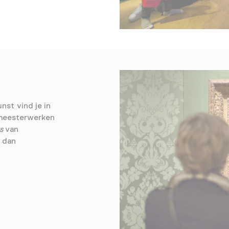
st vind je in
 meesterwerken
s
van
 dan