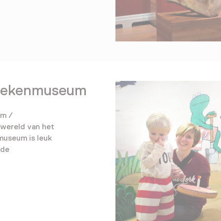
boekenmuseum
um /
wereld van het
 museum is leuk
 de