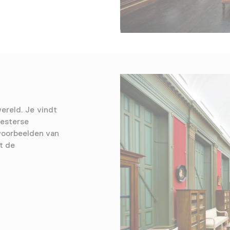
ereld. Je vindt
westerse
voorbeelden van
t de