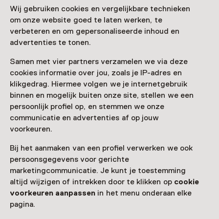
Inheemse Bevrijders
Wij gebruiken cookies en vergelijkbare technieken
om onze website goed te laten werken, te
T/m 31 oktober van 10:00 tot 17:00
verbeteren en om gepersonaliseerde inhoud en
advertenties te tonen.
Samen met vier partners verzamelen we via deze
cookies informatie over jou, zoals je IP-adres en
Nog meer ontdekken
klikgedrag. Hiermee volgen we je internetgebruik
binnen en mogelijk buiten onze site, stellen we een
persoonlijk profiel op, en stemmen we onze
communicatie en advertenties af op jouw
voorkeuren.
Bij het aanmaken van een profiel verwerken we ook
persoonsgegevens voor gerichte
marketingcommunicatie. Je kunt je toestemming
altijd wijzigen of intrekken door te klikken op
cookie
voorkeuren aanpassen
in het menu onderaan elke
pagina.