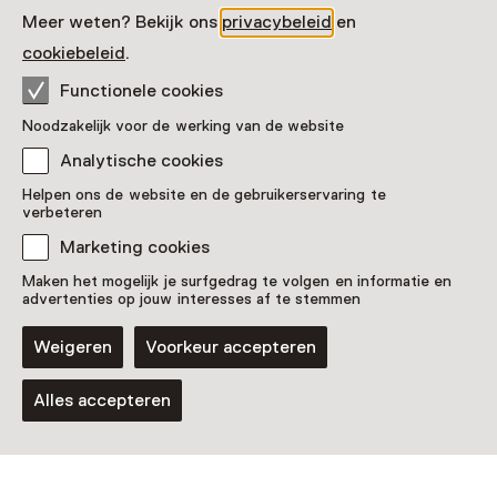
Meer weten? Bekijk ons
privacybeleid
en
Audiotour
cookiebeleid
.
Luisterwandeling 'waarom zie
ik wat ik zie?'
Functionele cookies
Noodzakelijk voor de werking van de website
Analytische cookies
Helpen ons de website en de gebruikerservaring te
verbeteren
Marketing cookies
Maken het mogelijk je surfgedrag te volgen en informatie en
Laad meer
advertenties op jouw interesses af te stemmen
Weigeren
Voorkeur accepteren
Alles accepteren
Kaart weergeven