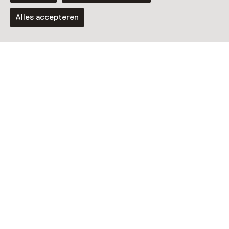
Alles accepteren
Tentoonstelling
Herman Dijkjans
Van 13:00 tot 17:00 vanaf 11 september
t/m 29 oktober