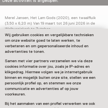
Deze activiteit is afgelopen.
Merel Jansen, Het Lam Gods (2020), een twaalfluik
(3,50 x 6,20 m) Van 19 maart tot 26 juni 2026 in de
Walburgiskerk te Zutphen.
Wij gebruiken cookies en vergelijkbare technieken
Verder lezen
om onze website goed te laten werken, te
verbeteren en om gepersonaliseerde inhoud en
advertenties te tonen.
Samen met vier partners verzamelen we via deze
cookies informatie over jou, zoals je IP-adres en
Deze activiteit is afgelopen. Je kunt hier niet
klikgedrag. Hiermee volgen we je internetgebruik
meer aan deelnemen.
binnen en mogelijk buiten onze site, stellen we een
persoonlijk profiel op, en stemmen we onze
Bekijk alle actuele activiteiten op
Zien & doen
communicatie en advertenties af op jouw
voorkeuren.
Datum
Bij het aanmaken van een profiel verwerken we ook
20 maart 2026 t/m 26 juni 2026