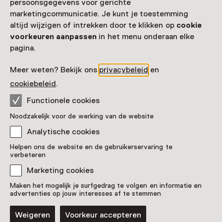
persoonsgegevens voor gerichte
Toon beschikbaarheid
marketingcommunicatie. Je kunt je toestemming
altijd wijzigen of intrekken door te klikken op
cookie
Locatie
voorkeuren aanpassen
in het menu onderaan elke
pagina.
Walburgiskerk Zutphen
Kerkhof 3
Meer weten? Bekijk ons
privacybeleid
en
7201 DM Zutphen
cookiebeleid
.
Route plannen
Opent in een nieuw tabblad
Functionele cookies
0575 - 54 45 26
Noodzakelijk voor de werking van de website
Vandaag open van 13:00 tot 17:00 uur
Meer openingstijden
Analytische cookies
Helpen ons de website en de gebruikerservaring te
verbeteren
Marketing cookies
Zien & doen in
Maken het mogelijk je surfgedrag te volgen en informatie en
advertenties op jouw interesses af te stemmen
Walburgiskerk Zutphen
Weigeren
Voorkeur accepteren