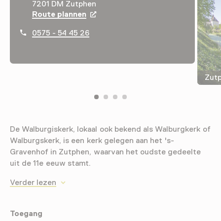
7201 DM Zutphen
Route plannen
Opent in een nieuw tabblad
0575 - 54 45 26
Zutp
De Walburgiskerk, lokaal ook bekend als Walburgkerk of
Walburgskerk, is een kerk gelegen aan het 's-
Gravenhof in Zutphen, waarvan het oudste gedeelte
uit de 11e eeuw stamt.
Verder lezen
Toegang