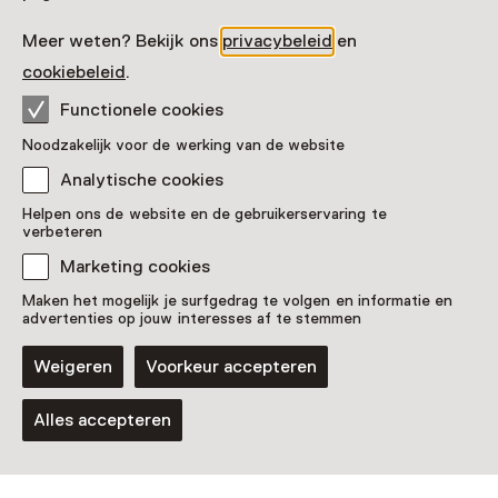
Meer weten? Bekijk ons
privacybeleid
en
cookiebeleid
.
Functionele cookies
Ga als feminist
Noodzakelijk voor de werking van de website
8x musea tijdens
Analytische cookies
Internationale Vrouwendag
Helpen ons de website en de gebruikerservaring te
verbeteren
Marketing cookies
Vrouwen vind je in alle onderdelen van musea. Als
stichter, onderwerp van een tentoonstelling of
Maken het mogelijk je surfgedrag te volgen en informatie en
advertenties op jouw interesses af te stemmen
kunstenaar. Toch worden hun verhalen nog niet altijd
gehoord of erkend. Strijd jij mee voor gelijkheid?
Weigeren
Voorkeur accepteren
Naar beneden scrollen
Alles accepteren