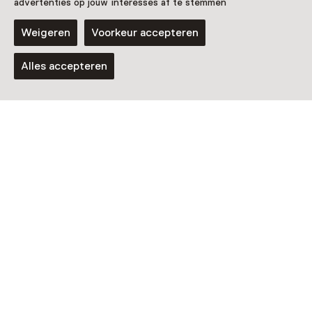
advertenties op jouw interesses af te stemmen
Vandaag open tot 17:00 uur
Meer openingstijden
Weigeren
Voorkeur accepteren
Alles accepteren
Nog meer ontdekken