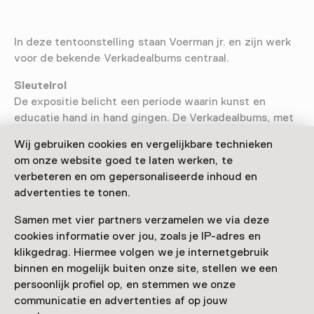
In deze tentoonstelling staan Voerman jr. en zijn werk
voor de bekende Verkadealbums centraal.
Sleutelrol
De expositie belicht een periode waarin kunst en
educatie hand in hand gingen. De Verkadealbums, met
teksten van Jac. P. Thijsse, groeiden in de vorige eeuw
Wij gebruiken cookies en vergelijkbare technieken
uit tot een nationaal fenomeen. De illustraties van
om onze website goed te laten werken, te
Voerman jr. speelden daarin een sleutelrol. Zijn werk
verbeteren en om gepersonaliseerde inhoud en
kenmerkt zich door een nauwkeurige observatie van
advertenties te tonen.
het landschap, vaak direct naar de natuur geschilderd.
Samen met vier partners verzamelen we via deze
cookies informatie over jou, zoals je IP-adres en
klikgedrag. Hiermee volgen we je internetgebruik
Bezoekersinformatie
binnen en mogelijk buiten onze site, stellen we een
persoonlijk profiel op, en stemmen we onze
Toegang
communicatie en advertenties af op jouw
Toegang is inbegrepen bij een entreeticket voor het