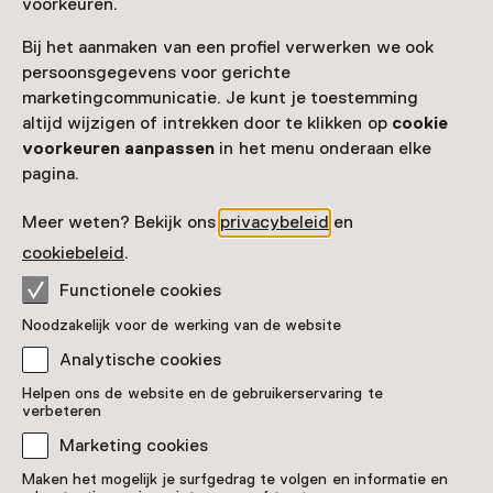
voorkeuren.
museum.
Bij het aanmaken van een profiel verwerken we ook
Museumkaart of ticket kopen
persoonsgegevens voor gerichte
marketingcommunicatie. Je kunt je toestemming
Museumkaart geldig
altijd wijzigen of intrekken door te klikken op
cookie
voorkeuren aanpassen
in het menu onderaan elke
pagina.
Datum
T/m 4 oktober van 11:00 tot 17:00
Meer weten? Bekijk ons
privacybeleid
en
cookiebeleid
.
Toon beschikbaarheid
Functionele cookies
Locatie
Noodzakelijk voor de werking van de website
Voerman Stadsmuseum Hattem
Analytische cookies
Achterstraat 46-48
Helpen ons de website en de gebruikerservaring te
8051 GC Hattem
verbeteren
Route plannen
Opent in een nieuw tabblad
Marketing cookies
038 - 44 42 897
Maken het mogelijk je surfgedrag te volgen en informatie en