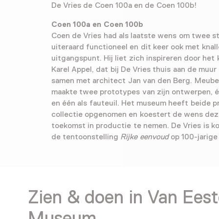
De Vries de Coen 100a en de Coen 100b!
Coen 100a en Coen 100b
Coen de Vries had als laatste wens om twee s
uiteraard functioneel en dit keer ook met knal
uitgangspunt. Hij liet zich inspireren door he
Karel Appel, dat bij De Vries thuis aan de muur
samen met architect Jan van den Berg. Meube
maakte twee prototypes van zijn ontwerpen, é
en één als fauteuil. Het museum heeft beide p
collectie opgenomen en koestert de wens deze
toekomst in productie te nemen. De Vries is k
de tentoonstelling
Rijke eenvoud
op 100-jarige 
Zien & doen in Van Ees
Museum