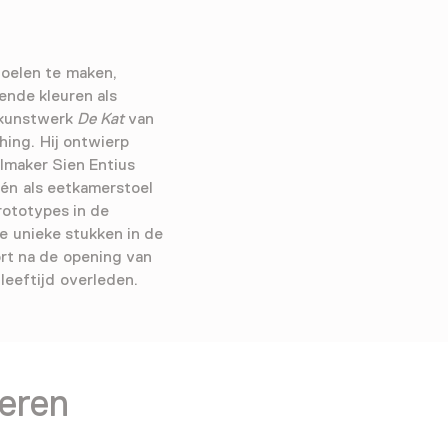
toelen te maken,
lende kleuren als
t kunstwerk
De Kat
van
 hing. Hij ontwierp
lmaker Sien Entius
én als eetkamerstoel
rototypes in de
 unieke stukken in de
ort na de opening van
leeftijd overleden.
teren