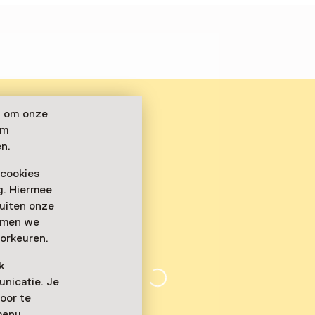
n om onze
om
n.
 cookies
ag. Hiermee
buiten onze
emmen we
orkeuren.
k
nicatie. Je
oor te
menu