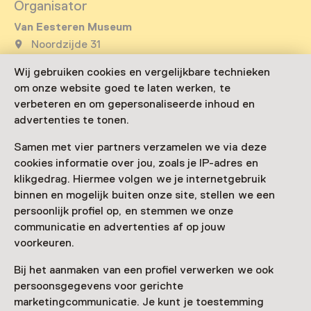
Organisator
Van Eesteren Museum
Noordzijde 31
1064 GV Amsterdam
Wij gebruiken cookies en vergelijkbare technieken
Route plannen
Opent in een nieuw tabblad
om onze website goed te laten werken, te
020 - 44 71 857
verbeteren en om gepersonaliseerde inhoud en
advertenties te tonen.
Vandaag open van 12:00 tot 17:00 uur
Meer openingstijden
Samen met vier partners verzamelen we via deze
cookies informatie over jou, zoals je IP-adres en
klikgedrag. Hiermee volgen we je internetgebruik
binnen en mogelijk buiten onze site, stellen we een
Zien & doen in Van
persoonlijk profiel op, en stemmen we onze
communicatie en advertenties af op jouw
Eesteren Museum
voorkeuren.
Bij het aanmaken van een profiel verwerken we ook
persoonsgegevens voor gerichte
marketingcommunicatie. Je kunt je toestemming