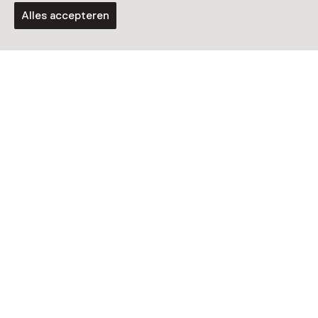
Alles accepteren
Vaste collectie
Van binnenuit
Tentoonstelling
Power of the people – Fernando
Sánchez Castillo
T/m 15 november van 11:00 tot 17:00