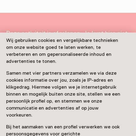
Deze activiteit is afgelopen. Je kunt hier niet
meer aan deelnemen.
Wij gebruiken cookies en vergelijkbare technieken
om onze website goed te laten werken, te
Bekijk alle actuele activiteiten op
Zien & doen
verbeteren en om gepersonaliseerde inhoud en
advertenties te tonen.
Datum & tijd
Samen met vier partners verzamelen we via deze
4 februari 2024 t/m 31 maart 2025
cookies informatie over jou, zoals je IP-adres en
Toon beschikbaarheid
klikgedrag. Hiermee volgen we je internetgebruik
binnen en mogelijk buiten onze site, stellen we een
Locatie
persoonlijk profiel op, en stemmen we onze
communicatie en advertenties af op jouw
Valkhof Museum
voorkeuren.
Kelfkensbos 59
6511 TB Nijmegen
Bij het aanmaken van een profiel verwerken we ook
Route plannen
Opent in een nieuw tabblad
persoonsgegevens voor gerichte