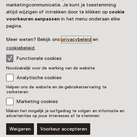
024 - 36 08 805
marketingcommunicatie. Je kunt je toestemming
altijd wijzigen of intrekken door te klikken op
cookie
Vandaag open van 11:00 tot 17:00 uur
voorkeuren aanpassen
in het menu onderaan elke
Meer openingstijden
pagina.
Meer weten? Bekijk ons
privacybeleid
en
cookiebeleid
.
Zien & doen in Valkhof
Functionele cookies
Museum
Noodzakelijk voor de werking van de website
Analytische cookies
Helpen ons de website en de gebruikerservaring te
verbeteren
Marketing cookies
Maken het mogelijk je surfgedrag te volgen en informatie en
advertenties op jouw interesses af te stemmen
Weigeren
Voorkeur accepteren