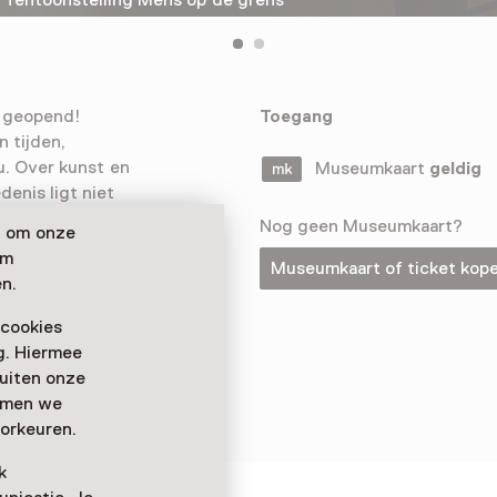
r geopend!
Toegang
 tijden,
u. Over kunst en
Museumkaart
geldig
enis ligt niet
 jij nu bent,
Nog geen Museumkaart?
n om onze
n te leggen,
om
Museumkaart of ticket kop
het verleden én
n.
 cookies
ag. Hiermee
buiten onze
emmen we
orkeuren.
k