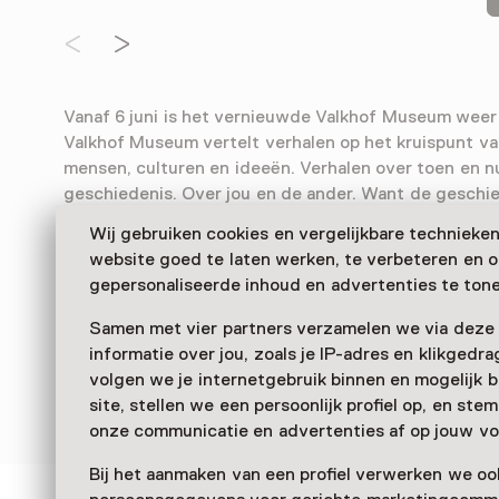
Vanaf 6 juni is het vernieuwde Valkhof Museum wee
Valkhof Museum vertelt verhalen op het kruispunt van
mensen, culturen en ideeën. Verhalen over toen en n
geschiedenis. Over jou en de ander. Want de geschied
alleen achter ons. Ze is ook hier, in het heden. En waar
Wij gebruiken cookies en vergelijkbare technieke
waren anderen vóór jou. Door onverwachte verbande
website goed te laten werken, te verbeteren en 
laat Valkhof Museum je met andere ogen kijken naar 
gepersonaliseerde inhoud en advertenties te tone
vandaag.
Samen met vier partners verzamelen we via deze
Verder lezen
informatie over jou, zoals je IP-adres en klikgedr
volgen we je internetgebruik binnen en mogelijk 
site, stellen we een persoonlijk profiel op, en st
onze communicatie en advertenties af op jouw vo
Bij het aanmaken van een profiel verwerken we oo