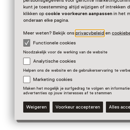
persoonsgegevens voor gerichte marketingcommu
Zien & doen in Valkhof
kunt je toestemming altijd wijzigen of intrekken d
klikken op
cookie voorkeuren aanpassen
in het 
Museum
onderaan elke pagina.
Meer weten? Bekijk ons
privacybeleid
en
cookiebe
Functionele cookies
Noodzakelijk voor de werking van de website
Analytische cookies
Helpen ons de website en de gebruikerservaring te verb
Marketing cookies
Maken het mogelijk je surfgedrag te volgen en informatie
Tentoonstelling
advertenties op jouw interesses af te stemmen
Power of the people – Fernando
Sánchez Castillo
Weigeren
Voorkeur accepteren
Alles acc
T/m 15 november van 11:00 tot 17:00