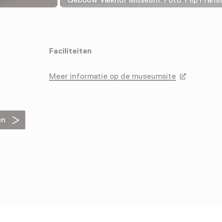
Faciliteiten
Meer informatie op de museumsite
Opent in ee
en