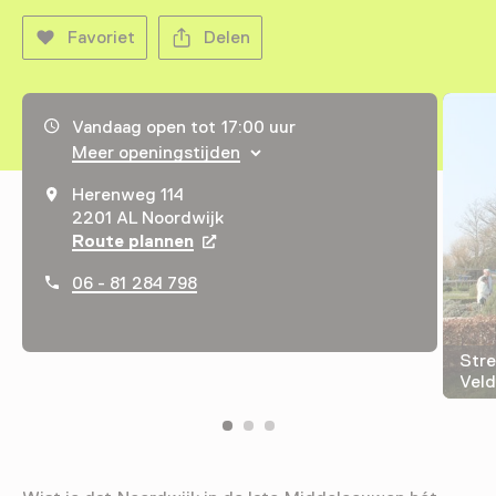
Favoriet
Delen
Openingstijden, adres & telefoonnummer
Vandaag open tot 17:00 uur
Meer openingstijden
Herenweg 114
2201 AL Noordwijk
Route plannen
Opent in een nieuw tabblad
06 - 81 284 798
Stre
Veld