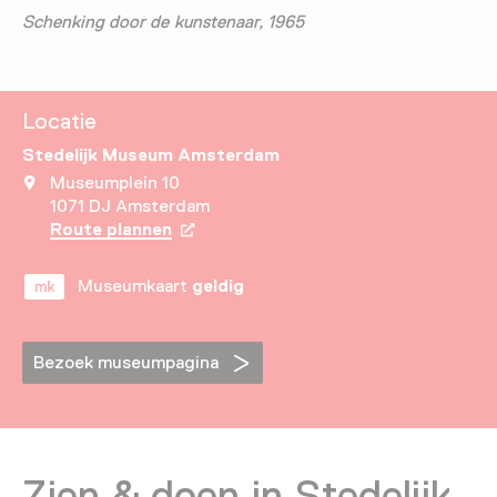
Schenking door de kunstenaar, 1965
Locatie
Stedelijk Museum Amsterdam
Museumplein 10
1071 DJ Amsterdam
Route plannen
Opent in een nieuw tabblad
Museumkaart
geldig
Bezoek museumpagina
Zien & doen in Stedelijk