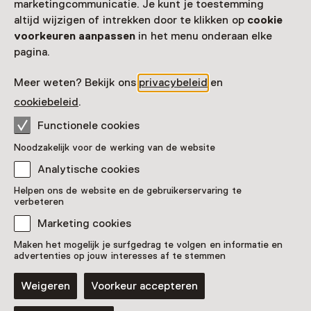
marketingcommunicatie. Je kunt je toestemming
altijd wijzigen of intrekken door te klikken op
cookie
voorkeuren aanpassen
in het menu onderaan elke
pagina.
Meer weten? Bekijk ons
privacybeleid
en
cookiebeleid
.
Functionele cookies
Noodzakelijk voor de werking van de website
Hollands meisje aan het
Analytische cookies
ontbijt
Helpen ons de website en de gebruikerservaring te
verbeteren
Pronkstuk
Marketing cookies
Groninger Museum, Groningen
Maken het mogelijk je surfgedrag te volgen en informatie en
advertenties op jouw interesses af te stemmen
Weigeren
Voorkeur accepteren
Blijf ontdekken