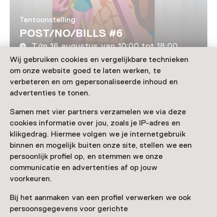
Tentoonstelling
POST/NO/BILLS #6
T/m 16 augustus van 10:00 tot 18:00
Wij gebruiken cookies en vergelijkbare technieken
om onze website goed te laten werken, te
Laad meer
verbeteren en om gepersonaliseerde inhoud en
advertenties te tonen.
Samen met vier partners verzamelen we via deze
cookies informatie over jou, zoals je IP-adres en
Nog meer ontdekken
klikgedrag. Hiermee volgen we je internetgebruik
binnen en mogelijk buiten onze site, stellen we een
persoonlijk profiel op, en stemmen we onze
communicatie en advertenties af op jouw
voorkeuren.
Bij het aanmaken van een profiel verwerken we ook
persoonsgegevens voor gerichte