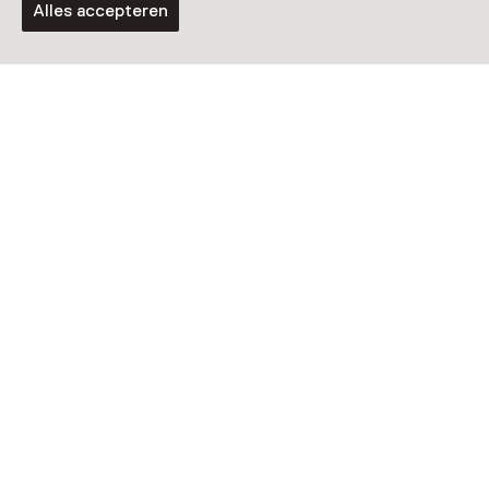
Alles accepteren
Vaste collectie
Stadsgeschiedenis van Harderwijk