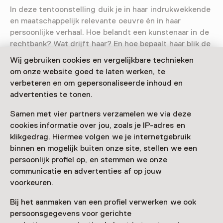
In deze tentoonstelling duik je in haar indrukwekkende
en maatschappelijk relevante oeuvre én in haar
persoonlijke verhaal. Hoe belandt een kunstenaar in de
rechtbank? Wat drijft haar? En hoe bepaalt haar blik de
manier waarop wij kijken naar recht en onrecht?
Wij gebruiken cookies en vergelijkbare technieken
om onze website goed te laten werken, te
verbeteren en om gepersonaliseerde inhoud en
advertenties te tonen.
Samen met vier partners verzamelen we via deze
Deze activiteit is afgelopen. Je kunt hier niet
cookies informatie over jou, zoals je IP-adres en
meer aan deelnemen.
klikgedrag. Hiermee volgen we je internetgebruik
binnen en mogelijk buiten onze site, stellen we een
Bekijk alle actuele activiteiten op
Zien & doen
persoonlijk profiel op, en stemmen we onze
communicatie en advertenties af op jouw
Datum
voorkeuren.
7 oktober 2025 t/m 22 maart 2026
Bij het aanmaken van een profiel verwerken we ook
Toon beschikbaarheid
persoonsgegevens voor gerichte