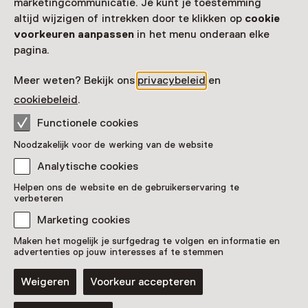
marketingcommunicatie. Je kunt je toestemming
Locatie
altijd wijzigen of intrekken door te klikken op
cookie
voorkeuren aanpassen
in het menu onderaan elke
Stadsmuseum Harderwijk
pagina.
Donkerstraat 4
3841 CC Harderwijk
Meer weten? Bekijk ons
privacybeleid
en
Route plannen
Opent in een nieuw tabblad
cookiebeleid
.
0341 - 41 44 68
Functionele cookies
Vandaag open tot 17:00 uur
Noodzakelijk voor de werking van de website
Meer openingstijden
Analytische cookies
Helpen ons de website en de gebruikerservaring te
verbeteren
Zien & doen in
Marketing cookies
Maken het mogelijk je surfgedrag te volgen en informatie en
Stadsmuseum
advertenties op jouw interesses af te stemmen
Harderwijk
Weigeren
Voorkeur accepteren