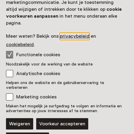
marketingcommunicatie. Je kunt je toestemming
altijd wijzigen of intrekken door te klikken op
cookie
voorkeuren aanpassen
in het menu onderaan elke
pagina.
Deze activiteit is afgelopen. Je kunt hier niet
meer aan deelnemen.
Meer weten? Bekijk ons
privacybeleid
en
cookiebeleid
.
Bekijk alle actuele activiteiten op
Zien & doen
Functionele cookies
Datum
Noodzakelijk voor de werking van de website
19 september 2025 t/m 11 januari 2026
Analytische cookies
Toon beschikbaarheid
Helpen ons de website en de gebruikerservaring te
verbeteren
Locatie
Marketing cookies
Stadsmuseum Doetinchem
Maken het mogelijk je surfgedrag te volgen en informatie en
advertenties op jouw interesses af te stemmen
Burgemeester van Nispenstraat 2
7001 BS Doetinchem
Weigeren
Voorkeur accepteren
Route plannen
Opent in een nieuw tabblad
0314 - 33 55 57