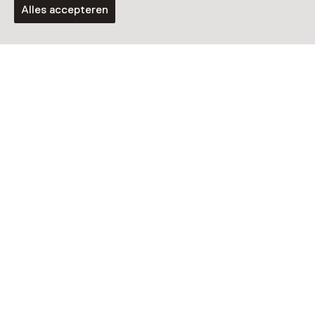
Alles accepteren
Vandaag open van 10:00 tot 16:00 uur
Meer openingstijden
Zien & doen in
Stadsmuseum
Doetinchem