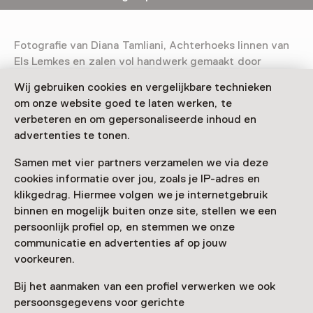
Fotografie van Diana Tamliani, Achterhoeks linnen van
Els Lemkes en zalen vol handwerk gemaakt door
inwoners van de Achterhoek. De tentoonstelling 'Waor
Wij gebruiken cookies en vergelijkbare technieken
bu’j van?' belicht het thema ‘migratie’ en daagt
om onze website goed te laten werken, te
bezoekers uit naar hun eigen achtergrond te kijken.
verbeteren en om gepersonaliseerde inhoud en
advertenties te tonen.
Communityproject
'Waor bu’j van?' is een communityproject. Er is
Samen met vier partners verzamelen we via deze
handwerk te zien van kunstenaars én deelnemers van
cookies informatie over jou, zoals je IP-adres en
Lang Leve Kunst & Naoberschap (Amphion
klikgedrag. Hiermee volgen we je internetgebruik
cultuurbedrijf) die op creatieve wijze hun eigen
binnen en mogelijk buiten onze site, stellen we een
verleden hebben onderzocht. Aanleiding van de
persoonlijk profiel op, en stemmen we onze
tentoonstelling is het onderzoeksproject ‘Mijn
communicatie en advertenties af op jouw
Achtergrond’ van Erfgoedcentrum Achterhoek en
voorkeuren.
Liemers (ECAL) naar de migratieachtergronden van
Achterhoekers.
Bij het aanmaken van een profiel verwerken we ook
persoonsgegevens voor gerichte