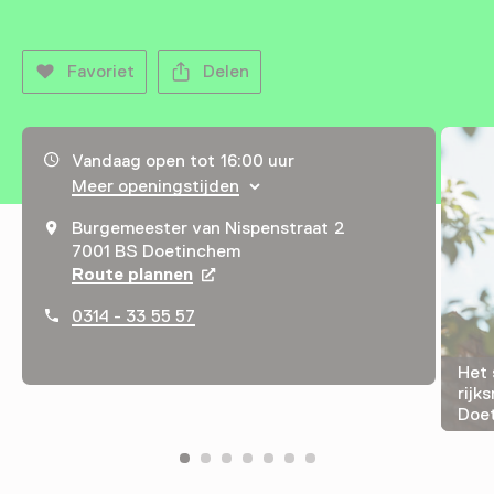
Favoriet
Delen
Openingstijden, adres & telefoonnummer
Vandaag open tot 16:00 uur
Meer openingstijden
Burgemeester van Nispenstraat 2
7001 BS Doetinchem
Route plannen
Opent in een nieuw tabblad
0314 - 33 55 57
Het 
rijk
Doe