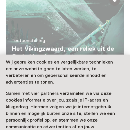
Tentoonstelling
Het Vikingzwaard, een reliek uit de
Oude IJssel
Wij gebruiken cookies en vergelijkbare technieken
T/m 25 oktober van 10:00 tot 16:00
om onze website goed te laten werken, te
Voor 5 t/m 18 jaar en volwassenen
verbeteren en om gepersonaliseerde inhoud en
advertenties te tonen.
Samen met vier partners verzamelen we via deze
cookies informatie over jou, zoals je IP-adres en
Nog meer ontdekken
klikgedrag. Hiermee volgen we je internetgebruik
binnen en mogelijk buiten onze site, stellen we een
persoonlijk profiel op, en stemmen we onze
communicatie en advertenties af op jouw