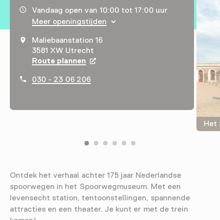
Openingstijden, adres & telefoonnummer
Vandaag open van 10:00 tot 17:00 uur
Meer openingstijden
Maliebaanstation 16
3581 XW Utrecht
Route plannen
Opent in een nieuw tabblad
030 - 23 06 206
Het
Ontdek het verhaal achter 175 jaar Nederlandse
spoorwegen in het Spoorwegmuseum. Met een
levensecht station, tentoonstellingen, spannende
attracties en een theater. Je kunt er met de trein