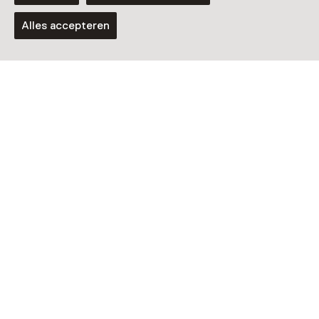
Voor 5 t/m 12 jaar
Alles accepteren
Online activiteit
Thuis Doen
Voor 5 t/m 12 jaar