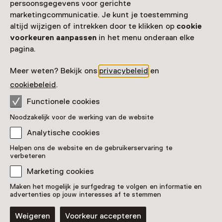
persoonsgegevens voor gerichte
marketingcommunicatie. Je kunt je toestemming
altijd wijzigen of intrekken door te klikken op
cookie
voorkeuren aanpassen
in het menu onderaan elke
Zien & doen in Space
pagina.
Expo
Meer weten? Bekijk ons
privacybeleid
en
cookiebeleid
.
Functionele cookies
Noodzakelijk voor de werking van de website
Analytische cookies
Helpen ons de website en de gebruikerservaring te
verbeteren
Marketing cookies
Maken het mogelijk je surfgedrag te volgen en informatie en
advertenties op jouw interesses af te stemmen
Speurtocht
Expeditie Space Expo
Weigeren
Voorkeur accepteren