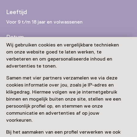
Leeftijd
Voor 9 t/m 18 jaar en volwassenen
Datum
Wij gebruiken cookies en vergelijkbare technieken
T/m 31 december van 10:00 tot 17:00
om onze website goed te laten werken, te
verbeteren en om gepersonaliseerde inhoud en
Toon beschikbaarheid
advertenties te tonen.
Locatie
Samen met vier partners verzamelen we via deze
Space Expo
cookies informatie over jou, zoals je IP-adres en
Keplerlaan 3
klikgedrag. Hiermee volgen we je internetgebruik
2201 AZ Noordwijk
binnen en mogelijk buiten onze site, stellen we een
Route plannen
Opent in een nieuw tabblad
persoonlijk profiel op, en stemmen we onze
communicatie en advertenties af op jouw
071 - 20 01 400
voorkeuren.
Vandaag open van 10:00 tot 17:00 uur
Bij het aanmaken van een profiel verwerken we ook
Meer openingstijden