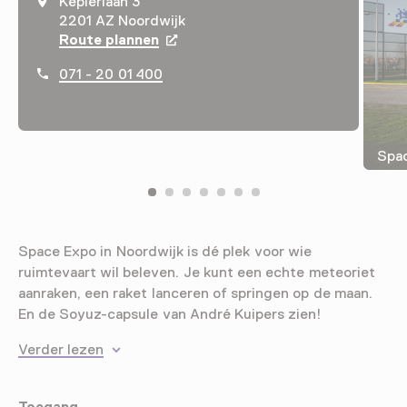
Keplerlaan 3
2201 AZ Noordwijk
Route plannen
Opent in een nieuw tabblad
071 - 20 01 400
Spac
Space Expo in Noordwijk is dé plek voor wie
ruimtevaart wil beleven. Je kunt een echte meteoriet
aanraken, een raket lanceren of springen op de maan.
En de Soyuz-capsule van André Kuipers zien!
Verder lezen
Toegang