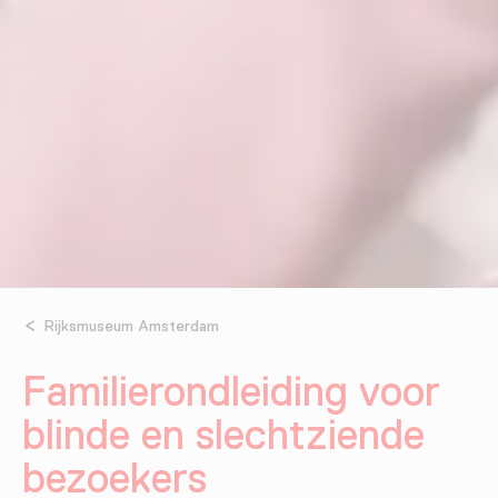
Rijksmuseum Amsterdam
Familierondleiding voor
blinde en slechtziende
bezoekers