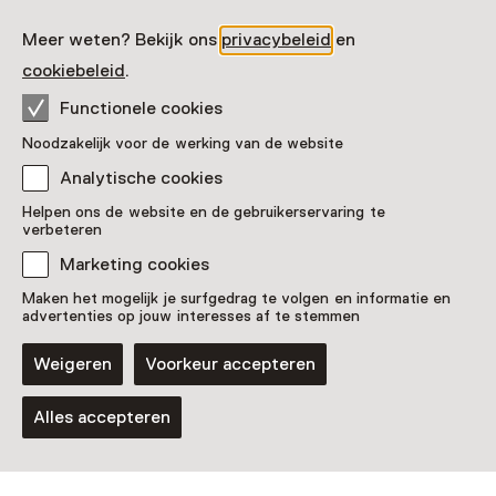
Meer weten? Bekijk ons
privacybeleid
en
cookiebeleid
.
Functionele cookies
Vaste collectie
Operatie Nachtwacht
Noodzakelijk voor de werking van de website
Analytische cookies
Helpen ons de website en de gebruikerservaring te
verbeteren
Marketing cookies
Maken het mogelijk je surfgedrag te volgen en informatie en
advertenties op jouw interesses af te stemmen
Weigeren
Voorkeur accepteren
Alles accepteren
Tentoonstelling
WORN
T/m 21 maart 2027 van 09:00 tot 17:00