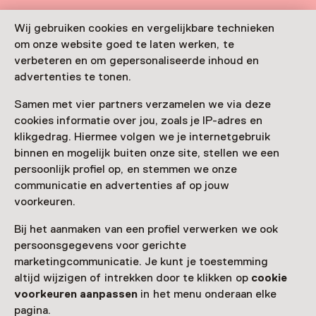
Boek je rondleiding minimaal 4 weken van tevoren
Wij gebruiken cookies en vergelijkbare technieken
om onze website goed te laten werken, te
Meer informatie op de museumsite
verbeteren en om gepersonaliseerde inhoud en
advertenties te tonen.
Samen met vier partners verzamelen we via deze
Zien & doen in
cookies informatie over jou, zoals je IP-adres en
klikgedrag. Hiermee volgen we je internetgebruik
Rijksmuseum
binnen en mogelijk buiten onze site, stellen we een
persoonlijk profiel op, en stemmen we onze
Amsterdam
communicatie en advertenties af op jouw
voorkeuren.
Bij het aanmaken van een profiel verwerken we ook
persoonsgegevens voor gerichte
marketingcommunicatie. Je kunt je toestemming
altijd wijzigen of intrekken door te klikken op
cookie
voorkeuren aanpassen
in het menu onderaan elke
pagina.